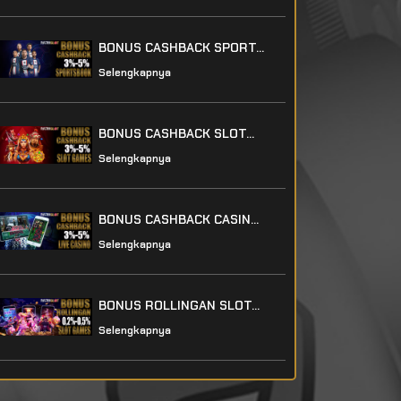
BONUS CASHBACK SPORT...
Selengkapnya
BONUS CASHBACK SLOT...
Selengkapnya
BONUS CASHBACK CASIN...
Selengkapnya
BONUS ROLLINGAN SLOT...
Selengkapnya