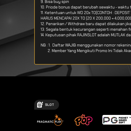
9. Bisa buy spin
10. Priode bonus dapat berubah sewaktu - wakt
11. Ketentuan untuk WD 20x TO(CONTOH : DEPOSIT
HARUS MENCAPAI 20X TO (20 X 200,000 = 4,000,00
12. Penarikan / Withdraw baru dapat dilakukan j
13. Segala bentuk kecurangan seperti menahan f
14. Keputusan pihak RAJINSLOT adalah MUTLAK d
NB : 1. Daftar WAJIB menggunakan nomor rekenin
2. Member Yang Mengikuti Promo Ini Tidak Ak
SLOT