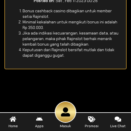
Posted on:
Sat , Feb 11 2023 00:26
Bonus cashback casino dibagikan untuk member
setia Rajinslot.
Minimal kekalahan untuk mengikuti bonus ini adalah
Rp 350.000.
Jika ada indikasi kecuarangan, kesamaan data, atau
pelangaran, maka pihak Rajinslot berhak menarik
kembali bonus yang telah dibagikan.
Keputusan dari Rajinslot bersifat mutlak dan tidak
dapat diganggu gugat.
Home
Apps
Masuk
Promosi
Live Chat